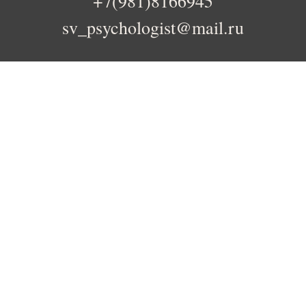
+7(981)8166945
sv_psychologist@mail.ru
Санк-Петербург, Россия
Tilda
Made on