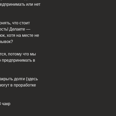
редпринимать или нет
нять, что стоит
ость! Делаете —
к, хотя на месте не
 рывок?
тся, потому что мы
мо предпринимать в
акрыть долги (здесь
могут в проработке
 чакр