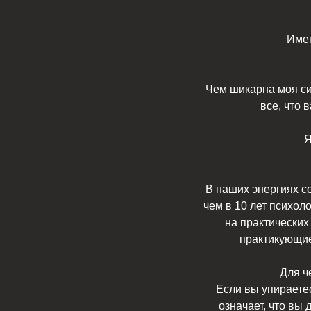
Имен
Чем шикарна моя си
все, что 
Я
В наших энергиях со
чем в 10 лет психол
на практических
практикующие
Для ч
Если вы упираетес
означает, что вы