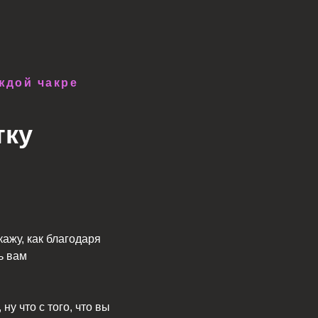
аждой чакре
тку
ажу, как благодаря
ь вам
ну что с того, что вы