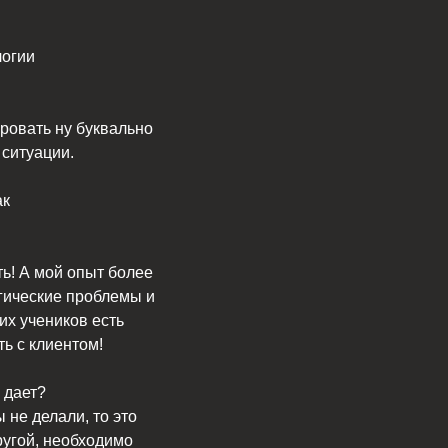
логии
ровать ну буквально
 ситуации.
ак
ть! А мой опыт более
огические проблемы и
их учеников есть
ь с клиентом!
 дает?
 не делали, то это
ругой, необходимо