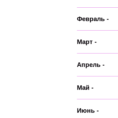
Февраль -
Март -
Апрель -
Май -
Июнь -