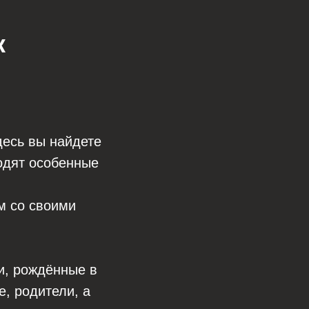
к
десь вы найдете
одят особенные
м со своими
ти, рождённые в
е, родители, а